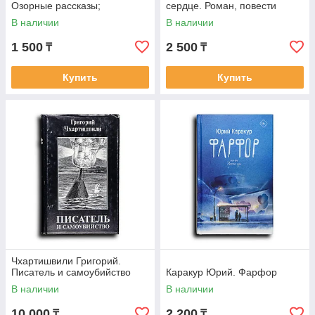
Озорные рассказы;
сердце. Роман, повести
Казанова-2000: Разговоры о
В наличии
В наличии
жизни, любви,
1 500
2 500
₸
₸
Купить
Купить
Чхартишвили Григорий.
Писатель и самоубийство
Каракур Юрий. Фарфор
В наличии
В наличии
10 000
2 200
₸
₸