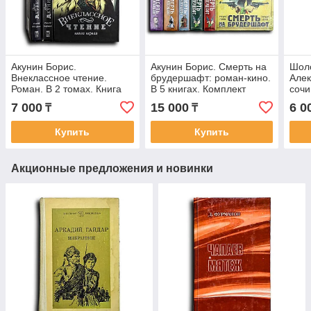
Акунин Борис.
Акунин Борис. Смерть на
Шол
Внеклассное чтение.
брудершафт: роман-кино.
Алек
Роман. В 2 томах. Книга
В 5 книгах. Комплект
сочи
первая
7 000
15 000
6 0
₸
₸
Купить
Купить
Акционные предложения и новинки