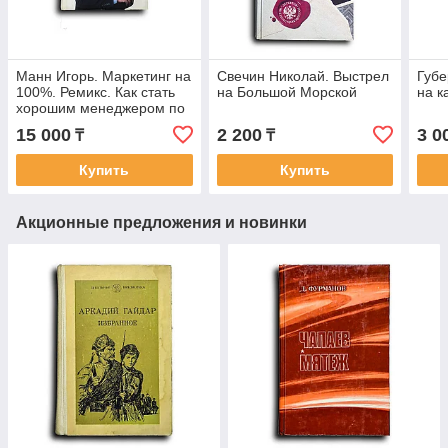
Манн Игорь. Маркетинг на
Свечин Николай. Выстрел
Губе
100%. Ремикс. Как стать
на Большой Морской
на к
хорошим менеджером по
маркетингу
15 000
2 200
3 0
₸
₸
Купить
Купить
Акционные предложения и новинки