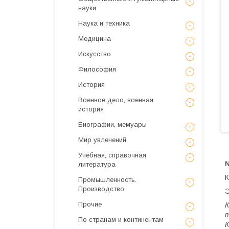
науки
Наука и техника
Медицина
Искусствo
Философия
История
Военное дело, военная
история
Биографии, мемуары
Мир увлечений
Учебная, справочная
литература
К
Промышленность.
Производство
Э
Прочие
К
т
По странам и континентам
К