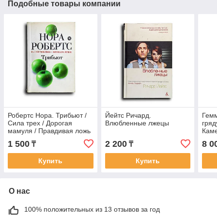
Подобные товары компании
Робертс Нора. Трибьют /
Йейтс Ричард.
Гемм
Сила трех / Дорогая
Влюбленные лжецы
гряд
мамуля / Правдивая ложь
Каме
/ Время не властно /
гряд
1 500
2 200
8 0
₸
₸
Призрак смерти
закл
Ноч
Купить
Купить
О нас
100% положительных из 13 отзывов за год