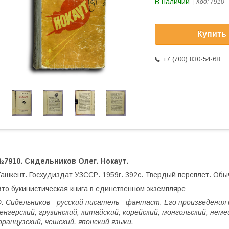
В наличии
Код:
7910
Купить
+7 (700) 830-54-68
№7910. Сидельников Олег. Нокаут.
ашкент. Госхудиздат УЗССР. 1959г. 392с. Твердый переплет. Об
то букинистическая книга в единственном экземпляре
. Сидельников - русский писатель - фантаст. Его произведения 
енгерский, грузинский, китайский, корейский, монгольский, немец
ранцузский, чешский, японский языки.