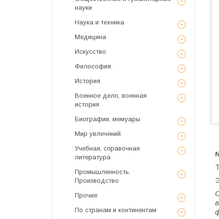
науки
Наука и техника
Медицина
Искусствo
Философия
История
Военное дело, военная
история
Биографии, мемуары
Мир увлечений
Учебная, справочная
литература
Т
Промышленность.
Э
Производство
О
Прочие
в
По странам и континентам
ф