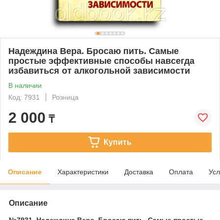
Надеждина Вера. Бросаю пить. Самые
простые эффективные способы навсегда
избавиться от алкогольной зависимости
В наличии
Код: 7931
Розница
2 000
₸
Купить
Описание
Характеристики
Доставка
Оплата
Усл
Описание
№7931. Надеждина Вера. Бросаю пить. Самые простые