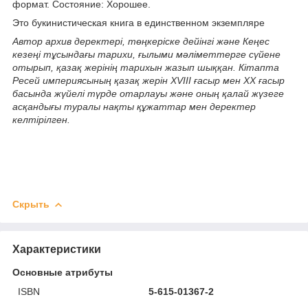
формат. Состояние: Хорошее.
Это букинистическая книга в единственном экземпляре
Автор архив деректері, төңкеріске дейінгі және Кеңес
кезеңі тұсындағы тарихи, ғылыми мәліметтерге сүйене
отырып, қазақ жерінің тарихын жазып шыққан. Кітапта
Ресей империясының қазақ жерін XVIII ғасыр мен ХХ ғасыр
басында жүйелі түрде отарлауы және оның қалай жүзеге
асқандығы туралы нақты құжаттар мен деректер
келтірілген.
Скрыть
Характеристики
Основные атрибуты
ISBN
5-615-01367-2