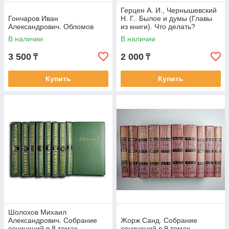
Герцен А. И., Чернышевский
Гончаров Иван
Н. Г.. Былое и думы (Главы
Александрович. Обломов
из книги). Что делать?
В наличии
В наличии
3 500
2 000
₸
₸
Купить
Купить
Шолохов Михаил
Александрович. Собрание
Жорж Санд. Собрание
сочинений в 8 томах
сочинений в 9 томах