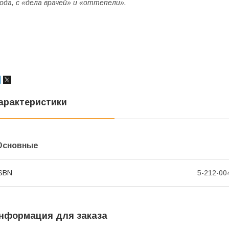
ода, с «дела врачей» и «оттепели».
арактеристики
Основные
SBN
5-212-00
нформация для заказа