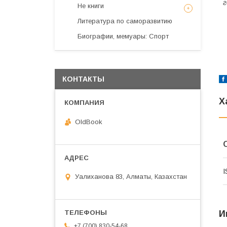
г
Не книги
Литература по саморазвитию
Биографии, мемуары: Спорт
КОНТАКТЫ
Х
OldBook
I
Уалиханова 83, Алматы, Казахстан
И
+7 (700) 830-54-68