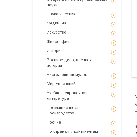
науки
Наука и техника
Медицина
Искусствo
Философия
История
Военное дело, военная
история
Биографии, мемуары
Мир увлечений
Учебная, справочная
литература
М
Промышленность.
Э
Производство
Р
Прочие
д
По странам и континентам
п