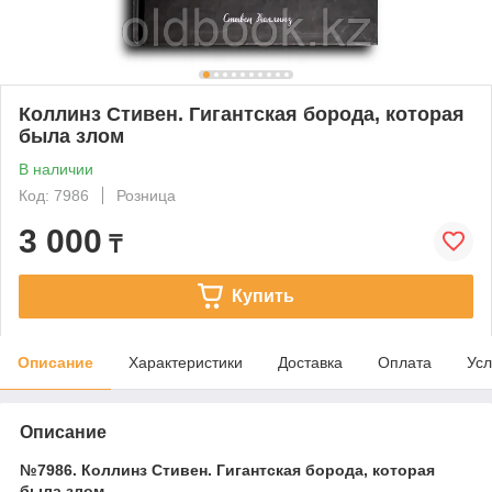
Коллинз Стивен. Гигантская борода, которая
была злом
В наличии
Код: 7986
Розница
3 000
₸
Купить
Описание
Характеристики
Доставка
Оплата
Усл
Описание
№7986. Коллинз Стивен. Гигантская борода, которая
была злом.