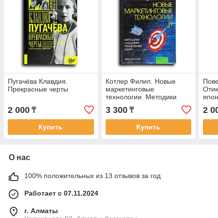
Пугачёва Клавдия.
Котлер Филип. Новые
Пове
Прекрасные черты
маркетинговые
Отик
технологии. Методики
япон
создания гениальна идей
2 000
3 300
2 0
₸
₸
Купить
Купить
О нас
100% положительных из 13 отзывов за год
Работает с 07.11.2024
г. Алматы