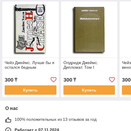
Чейз Джеймс. Лучше бы я
Олдридж Джеймс.
Чейз
остался бедным
Дипломат. Том I
вено
300
300
300
₸
₸
Купить
Купить
О нас
100% положительных из 13 отзывов за год
Работает с 07.11.2024