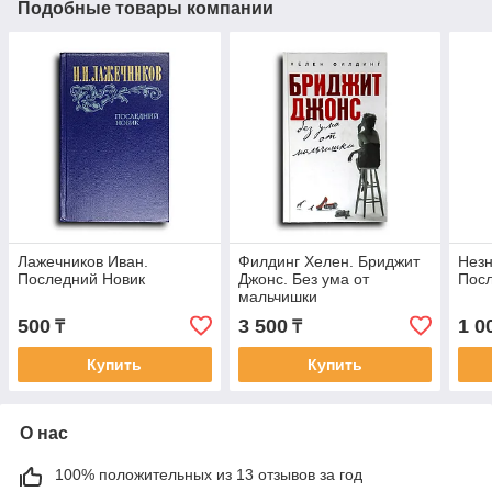
Подобные товары компании
Лажечников Иван.
Филдинг Хелен. Бриджит
Незн
Последний Новик
Джонс. Без ума от
Пос
мальчишки
500
3 500
1 0
₸
₸
Купить
Купить
О нас
100% положительных из 13 отзывов за год