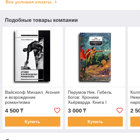
Все условия оплаты
Подобные товары компании
Вайскопф Михаил. Агония
Перумов Ник. Гибель
Колл
и возрождение
богов: Хроники
Неме
романтизма
Хьёрварда. Книга I
наро
4 500
3 000
2 5
₸
₸
Купить
Купить