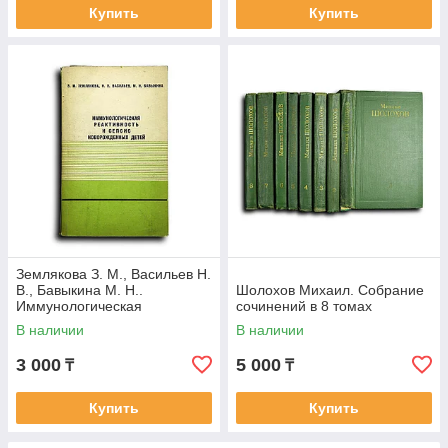
Купить
Купить
Землякова З. М., Васильев Н.
В., Бавыкина М. Н..
Шолохов Михаил. Собрание
Иммунологическая
сочинений в 8 томах
реактивность и сепсис
В наличии
В наличии
новорожденных детей
3 000
5 000
₸
₸
Купить
Купить