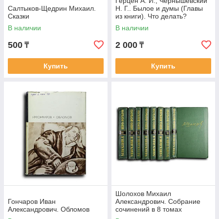
Герцен А. И., Чернышевский
Салтыков-Щедрин Михаил.
Н. Г.. Былое и думы (Главы
Сказки
из книги). Что делать?
В наличии
В наличии
500
2 000
₸
₸
Купить
Купить
Шолохов Михаил
Гончаров Иван
Александрович. Собрание
Александрович. Обломов
сочинений в 8 томах