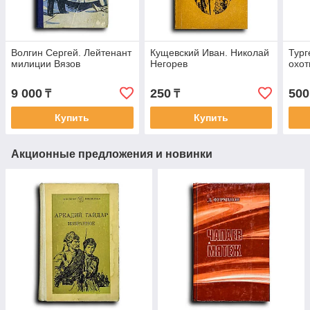
Волгин Сергей. Лейтенант
Кущевский Иван. Николай
Тург
милиции Вязов
Негорев
охот
9 000
250
500
₸
₸
Купить
Купить
Акционные предложения и новинки