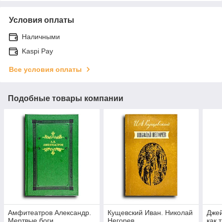
Условия оплаты
Наличными
Kaspi Pay
Все условия оплаты
Подобные товары компании
Амфитеатров Александр.
Кущевский Иван. Николай
Джей
Мертвые боги
Негорев
как 