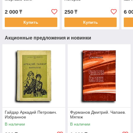
2 000
250
6 0
₸
₸
Купить
Купить
Акционные предложения и новинки
Гайдар Аркадий Петрович.
Фурманов Дмитрий. Чапаев.
Избранное
Мятеж
В наличии
В наличии