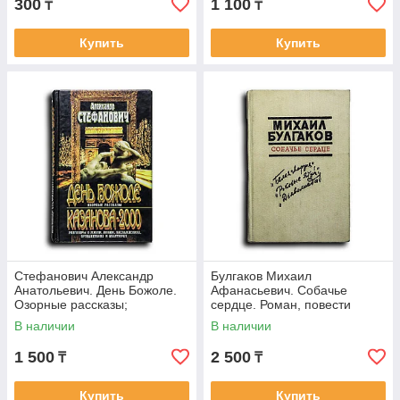
300
1 100
₸
₸
Купить
Купить
Стефанович Александр
Булгаков Михаил
Анатольевич. День Божоле.
Афанасьевич. Собачье
Озорные рассказы;
сердце. Роман, повести
Казанова-2000: Разговоры о
В наличии
В наличии
жизни, любви,
1 500
2 500
₸
₸
Купить
Купить