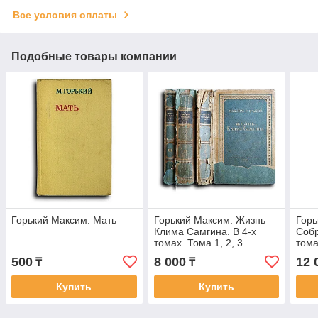
Все условия оплаты
Подобные товары компании
Горький Максим. Мать
Горький Максим. Жизнь
Горь
Клима Самгина. В 4-х
Собр
томах. Тома 1, 2, 3.
том
500
8 000
12 
₸
₸
Купить
Купить