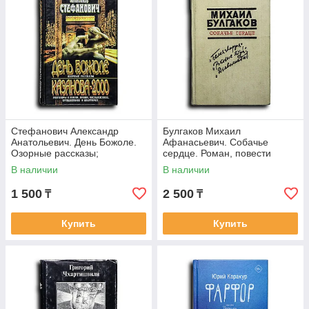
Стефанович Александр
Булгаков Михаил
Анатольевич. День Божоле.
Афанасьевич. Собачье
Озорные рассказы;
сердце. Роман, повести
Казанова-2000: Разговоры о
В наличии
В наличии
жизни, любви,
1 500
2 500
₸
₸
Купить
Купить