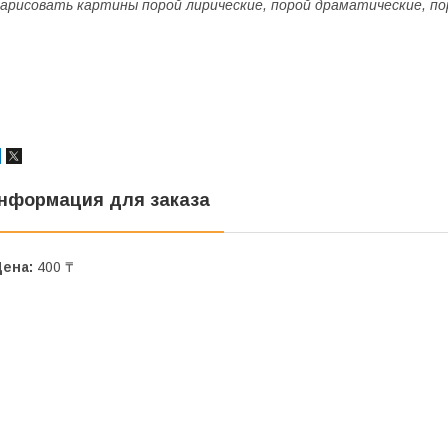
арисовать картины порой лирические, порой драматические, по
нформация для заказа
Цена:
400 ₸