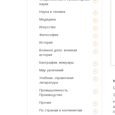
науки
Наука и техника
Медицина
Искусствo
Философия
История
Военное дело, военная
история
Биографии, мемуары
Мир увлечений
Учебная, справочная
№
литература
С
Промышленность.
Э
Производство
Н
Прочие
ш
По странам и континентам
с