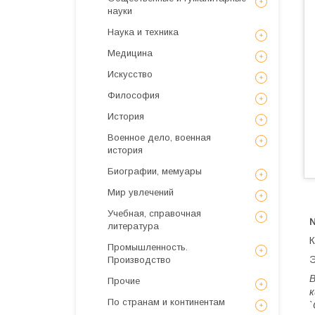
науки
Наука и техника
Медицина
Искусствo
Философия
История
Военное дело, военная
история
Биографии, мемуары
Мир увлечений
Учебная, справочная
литература
К
Промышленность.
Э
Производство
В
Прочие
к
По странам и континентам
`