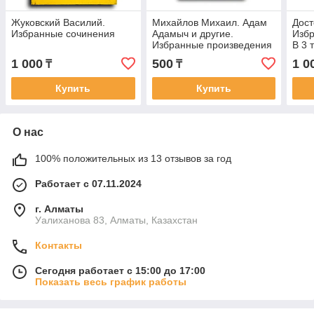
Жуковский Василий.
Михайлов Михаил. Адам
Дост
Избранные сочинения
Адамыч и другие.
Избр
Избранные произведения
В 3 
Прес
1 000
500
1 0
₸
₸
нака
част
Купить
Купить
О нас
100% положительных из 13 отзывов за год
Работает с 07.11.2024
г. Алматы
Уалиханова 83, Алматы, Казахстан
Контакты
Сегодня работает с 15:00 до 17:00
Показать весь график работы