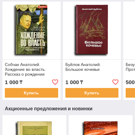
Собчак Анатолий.
Буйлов Анатолий.
Безу
Хождение во власть.
Большое кочевье
Прот
Рассказ о рождении
парламента
1 000
1 000
500
₸
₸
Купить
Купить
Акционные предложения и новинки