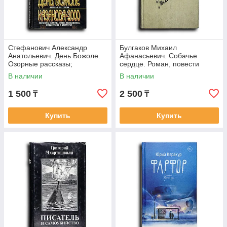
Стефанович Александр
Булгаков Михаил
Анатольевич. День Божоле.
Афанасьевич. Собачье
Озорные рассказы;
сердце. Роман, повести
Казанова-2000: Разговоры о
В наличии
В наличии
жизни, любви,
1 500
2 500
₸
₸
Купить
Купить