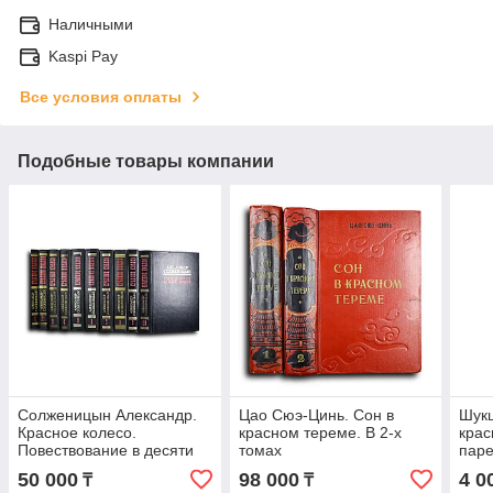
Наличными
Kaspi Pay
Все условия оплаты
Подобные товары компании
Солженицын Александр.
Цао Сюэ-Цинь. Сон в
Шукш
Красное колесо.
красном тереме. В 2-х
крас
Повествование в десяти
томах
паре
книгах
Стр
50 000
98 000
4 0
₸
₸
Люб