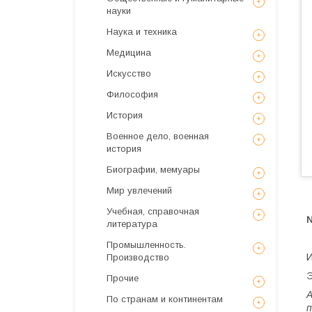
науки
Наука и техника
Медицина
Искусствo
Философия
История
Военное дело, военная
история
Биографии, мемуары
Мир увлечений
Учебная, справочная
№
литература
Промышленность.
И
Производство
Э
Прочие
А
По странам и континентам
п