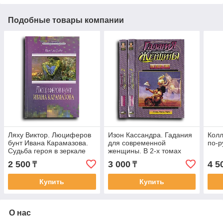
Подобные товары компании
Ляху Виктор. Люциферов
Изон Кассандра. Гадания
Колл
бунт Ивана Карамазова.
для современной
по-р
Судьба героя в зеркале
женщины. В 2-х томах
библейских аллюзий
2 500
3 000
4 5
₸
₸
Купить
Купить
О нас