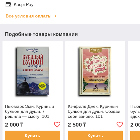
Kaspi Pay
Все условия оплаты
Подобные товары компании
Ньюмарк Эми. Куриный
Кэнфилд Джек. Куриный
Нью
бульон для души. Я
бульон для души. Создай
буль
решила — смогу! 101
себя заново. 101
вдо
история о женщинах, для
вдохновляющая история
о си
2 000
2 500
2 0
₸
₸
которых нет ничего
о фитнесе, правильном
удив
Купить
Купить