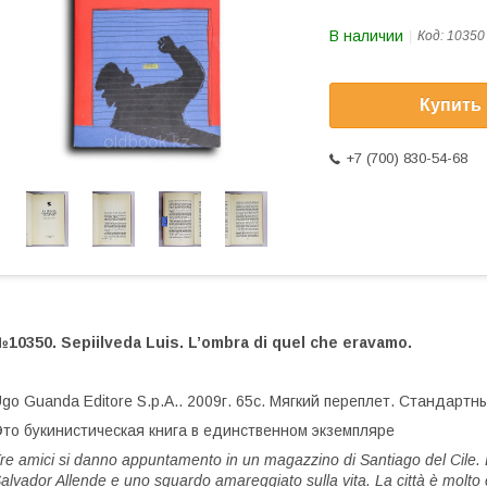
В наличии
Код:
10350
Купить
+7 (700) 830-54-68
10350. Sepiilveda Luis. L’ombra di quel che eravamo.
go Guanda Editore S.p.A.. 2009г. 65с. Мягкий переплет. Стандарт
то букинистическая книга в единственном экземпляре
re amici si danno appuntamento in un magazzino di Santiago del Cile. Li 
alvador Allende e uno sguardo amareggiato sulla vita. La città è molto 