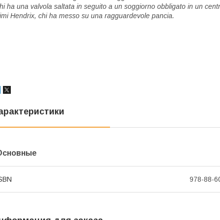
hi ha una valvola saltata in seguito a un soggiorno obbligato in un centr
imi Hendrix, chi ha messo su una ragguardevole pancia.
арактеристики
Основные
SBN
978-88-6