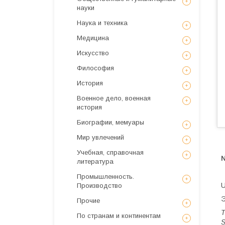
науки
Наука и техника
Медицина
Искусствo
Философия
История
Военное дело, военная
история
Биографии, мемуары
Мир увлечений
Учебная, справочная
№
литература
Промышленность.
U
Производство
Э
Прочие
T
По странам и континентам
S