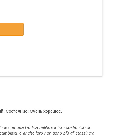
ный. Состояние: Очень хорошее.
accomuna l’antica militanza tra i sostenitori di
cambiata, e anche loro non sono più gli stessi: c’è