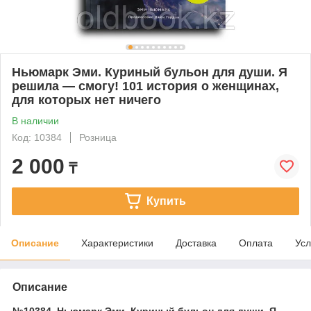
Ньюмарк Эми. Куриный бульон для души. Я
решила — смогу! 101 история о женщинах,
для которых нет ничего
В наличии
Код: 10384
Розница
2 000
₸
Купить
Описание
Характеристики
Доставка
Оплата
Усл
Описание
№10384. Ньюмарк Эми. Куриный бульон для души. Я