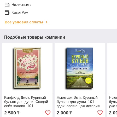
Наличными
Kaspi Pay
Все условия оплаты
Подобные товары компании
Кэнфилд Джек. Куриный
Ньюмарк Эми. Куриный
Нью
бульон для души. Создай
бульон для души. 101
буль
себя заново. 101
вдохновляющая история
уже 
вдохновляющая история
о сильных людях и
пра
2 500
2 000
2 0
₸
₸
о фитнесе, правильном
удивительных судьбах