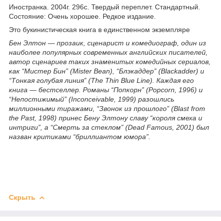
Иностранка. 2004г. 296с. Твердый переплет. Стандартный.
Состояние: Очень хорошее. Редкое издание.
Это букинистическая книга в единственном экземпляре
Бен Элтон — прозаик, сценарист и комедиограф, один из
наиболее популярных современных английских писателей,
автор сценариев таких знаменитых комедийных сериалов,
как “Мистер Бин” (Mister Bean), “Блэкаддер” (Blackadder) и
“Тонкая голубая линия” (The Thin Blue Line). Каждая eгo
книга — бестселлер. Романы “Попкорн” (Popcorn, 1996) и
“Непостижимый” (Inconceivable, 1999) разошлись
миллионными тиражами, “Звонок из прошлого” (Blast from
the Past, 1998) принес Бену Элтону славу “короля смеха и
интриги”, а “Смерть за стеклом” (Dead Famous, 2001) был
назван критиками “бриллиантом юмора”.
Скрыть