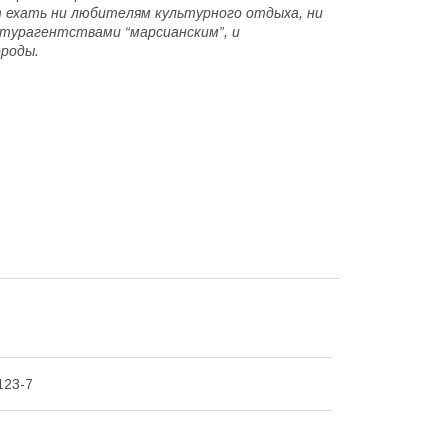
т ехать ни любителям культурного отдыха, ни
 турагентствами “марсианским”, и
ороды.
123-7