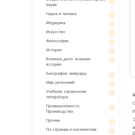
науки
Наука и техника
Медицина
Искусствo
Философия
История
Военное дело, военная
история
Биографии, мемуары
Мир увлечений
Учебная, справочная
литература
С
Промышленность.
И
Производство
Э
Прочие
М
По странам и континентам
Е