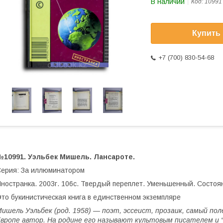
В наличии
Код:
10991
Купить
+7 (700) 830-54-68
№10991. Уэльбек Мишель. Лансароте.
ерия: За иллюминатором
ностранка. 2003г. 106с. Твердый переплет. Уменьшенный. Состоя
то букинистическая книга в единственном экземпляре
ишель Уэльбек (род. 1958) — поэт, эссеист, прозаик, самый по
вропе автор. На родине его называют культовым писателем и “