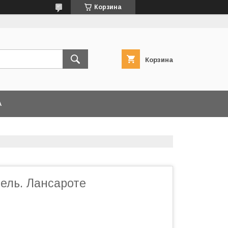
Корзина
Корзина
А
ель. Лансароте