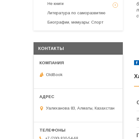
Не книги
б
п
Литература по саморазвитию
с
Биографии, мемуары: Спорт
КОНТАКТЫ
OldBook
Х
Уалиханова 83, Алматы, Казахстан
I
+7 (700) 830-54-68