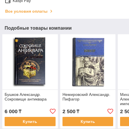
Kaspi Pay
Все условия оплаты
Подобные товары компании
Бушков Александр.
Немировский Александр.
Миха
Сокровище антиквара
Пифагор
Алек
имп
6 000
2 500
2 5
₸
₸
Купить
Купить