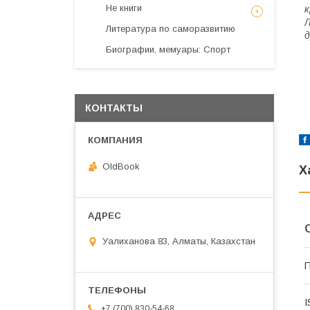
Не книги
к
Л
Литература по саморазвитию
д
Биографии, мемуары: Спорт
КОНТАКТЫ
OldBook
Х
Уалиханова 83, Алматы, Казахстан
П
I
+7 (700) 830-54-68