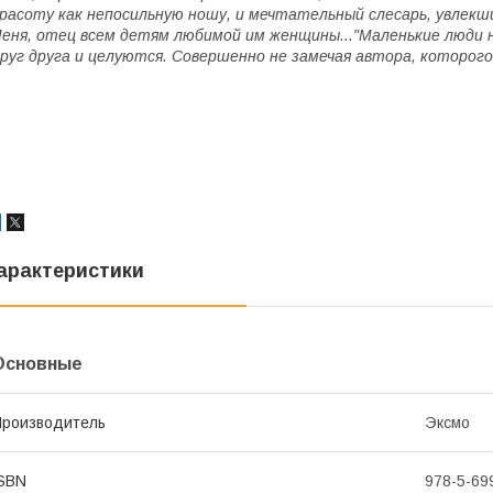
расоту как непосильную ношу, и мечтательный слесарь, увлекш
еня, отец всем детям любимой им женщины..."Маленькие люди 
руг друга и целуются. Совершенно не замечая автора, которого 
арактеристики
Основные
роизводитель
Эксмо
SBN
978-5-69