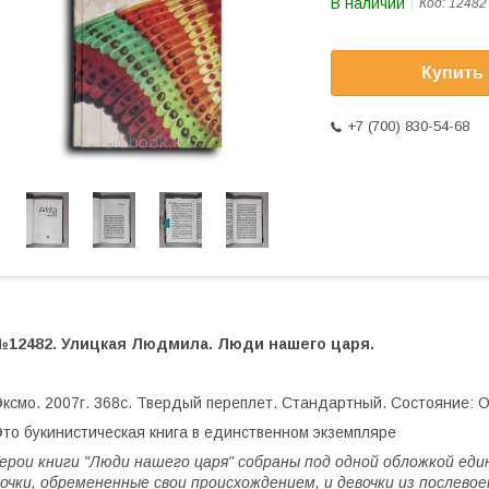
В наличии
Код:
12482
Купить
+7 (700) 830-54-68
№12482. Улицкая Людмила. Люди нашего царя.
ксмо. 2007г. 368с. Твердый переплет. Стандартный. Состояние: 
то букинистическая книга в единственном экземпляре
ерои книги "Люди нашего царя" собраны под одной обложкой ед
очки, обремененные свои происхождением, и девочки из послево