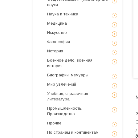
науки
Наука и техника
Медицина
Искусствo
Философия
История
Военное дело, военная
история
Биографии, мемуары
Мир увлечений
Учебная, справочная
литература
Промышленность.
Э
Производство
Э
Прочие
Г
По странам и континентам
д