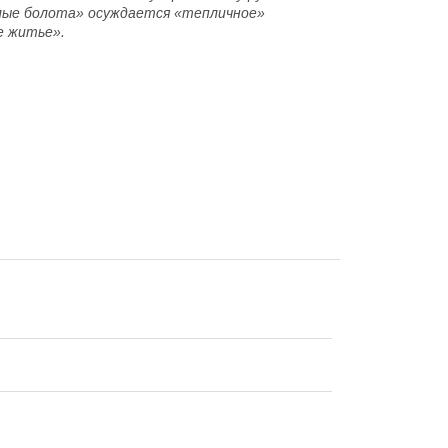
илые болота» осуждается «тепличное»
е житье».