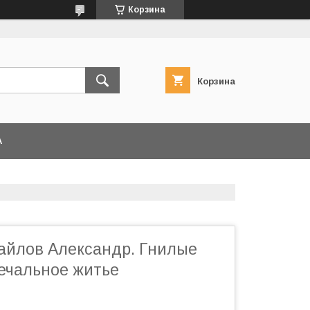
Корзина
Корзина
А
йлов Александр. Гнилые
печальное житье