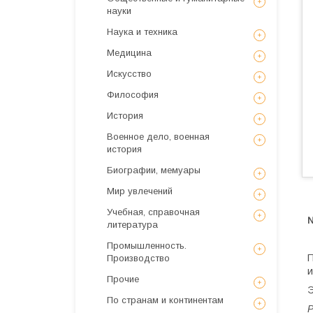
науки
Наука и техника
Медицина
Искусствo
Философия
История
Военное дело, военная
история
Биографии, мемуары
Мир увлечений
Учебная, справочная
литература
Промышленность.
П
Производство
и
Прочие
Э
По странам и континентам
Р