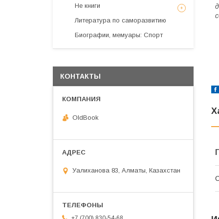
Не книги
д
с
Литература по саморазвитию
Биографии, мемуары: Спорт
КОНТАКТЫ
Х
OldBook
Уалиханова 83, Алматы, Казахстан
С
+7 (700) 830-54-68