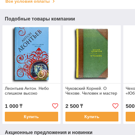
Все условия оплаты
Подобные товары компании
Леонтьев Антон. Небо
Чуковский Корней. О
Чехо
слишком высоко
Чехове. Человек и мастер
«Юб
1 000
2 500
500
₸
₸
Купить
Купить
Акционные предложения и новинки