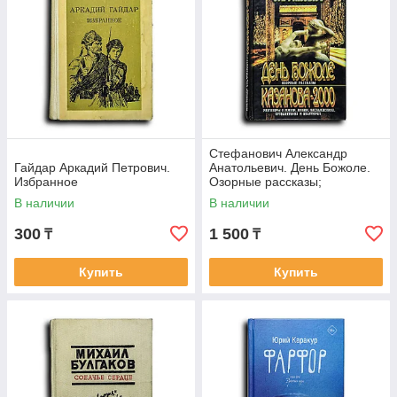
Стефанович Александр
Гайдар Аркадий Петрович.
Анатольевич. День Божоле.
Избранное
Озорные рассказы;
Казанова-2000: Разговоры о
В наличии
В наличии
жизни, любви,
300
1 500
₸
₸
Купить
Купить